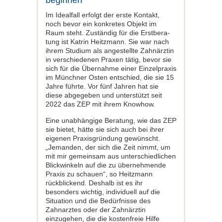
beginnen
Im Idealfall erfolgt der erste Kontakt,
noch bevor ein konkretes Objekt im
Raum steht. Zuständig für die Erstbera­
tung ist Katrin Heitzmann. Sie war nach
ihrem Studium als angestellte Zahnärztin
in verschiedenen Praxen tätig, bevor sie
sich für die Übernahme einer Einzelpraxis
im Münchner Osten entschied, die sie 15
Jahre führte. Vor fünf Jahren hat sie
diese abgegeben und unterstützt seit
2022 das ZEP mit ihrem Know­how.
Eine unabhängige Beratung, wie das ZEP
sie bietet, hätte sie sich auch bei ihrer
eige­nen Praxisgründung gewünscht.
„Jeman­den, der sich die Zeit nimmt, um
mit mir gemeinsam aus unterschiedlichen
Blick­winkeln auf die zu übernehmende
Praxis zu schauen“, so Heitzmann
rückblickend. Deshalb ist es ihr
besonders wichtig, indi­viduell auf die
Situation und die Bedürf­nisse des
Zahnarztes oder der Zahnärztin
einzugehen, die die kostenfreie Hilfe