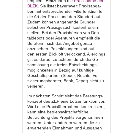
empfiehlt Heitzmann die
Praxisbörse der
BLZK
. Sie listet bayernweit Praxisabga­
ben mit entsprechender Filterfunktion für
die Art der Praxis und den Standort auf.
Zudem können angehende Gründer
selbst ein Praxisgesuch kostenfrei ein­
stellen. Bei den Praxisbörsen von Den­
taldepots oder Agenturen empfiehlt die
Beraterin, sich das Angebot genau
anzusehen. Paketlösungen sind auf
den ersten Blick oft verlockend. Allerdings
gilt es darauf zu achten, durch die Ge­
samtlösung die freien Entscheidungs­
möglichkeiten in Bezug auf künftige
Geschäftspartner (Steuer­, Rechts­, Ver­
sicherungsberater, Bank, Depot) nicht zu
verlieren.
Im nächsten Schritt sieht das Beratungs­
konzept des ZEP eine Lotsenfunktion vor.
Wird eine Praxisübernahme konkre­tisiert,
kann eine betriebswirtschaftliche
Betrachtung des Projekts vorgenommen
werden. Unter anderem werden die zu
erwartenden Einnahmen und Ausgaben