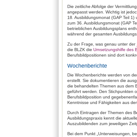
Die zeitliche Abfolge der Vermittlun
angepasst werden. Wichtig ist jedoch
18. Ausbildungsmonat (GAP Teil 1) un
zum 36. Ausbildungsmonat (GAP Teil
betrieblichen Ausbildungsplans enthä
während der gesamten Ausbildungsze
Zu der Frage, was genau unter der je
die BLZK die
Umsetzungshilfe des Bu
Berufsbildpositionen sind dort konk
Wochenberichte
Die Wochenberichte werden von den
erstellt. Sie dokumentieren die aus
die behandelten Themen aus dem Ber
geführt werden. Den Stichpunkten 
Berufsbildposition und gegebenenfa
Kenntnisse und Fähigkeiten aus dem
Durch Eintragen der Themen des Beru
Ausbildungspraxis kennt die aktuel
Auszubildenden zum jeweiligen Zeitp
Bei dem Punkt „Unterweisungen, be