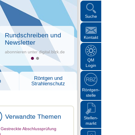
Suche
Rundschreiben und
Kontakt
Newsletter
abonnieren unter digital.blzk.de
QM
Login
Röntgen und
n
Strahlenschutz
Röntgen-
stelle
Verwandte Themen
Stellen-
markt
 Gestreckte Abschlussprüfung
)