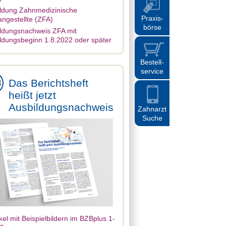
ldung Zahnmedizinische
Praxis
-
ngestellte (ZFA)
börse
ldungsnachweis ZFA mit
ldungsbeginn 1.8.2022 oder später
Bestell
-
service
Das Berichtsheft
heißt jetzt
Ausbildungsnachweis
Zahnarzt
Suche
ikel mit Beispielbildern im BZBplus 1-