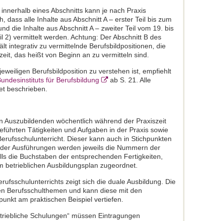
g innerhalb eines Abschnitts kann je nach Praxis
, dass alle Inhalte aus Abschnitt A – erster Teil bis zum
d die Inhalte aus Abschnitt A – zweiter Teil vom 19. bis
 2) vermittelt werden. Achtung: Der Abschnitt B des
lt integrativ zu vermittelnde Berufsbildpositionen, die
it, das heißt von Beginn an zu vermitteln sind.
weiligen Berufsbildposition zu verstehen ist, empfiehlt
ndesinstituts für Berufsbildung
ab S. 21. Alle
ret beschrieben.
 Auszubildenden wöchentlich während der Praxiszeit
geführten Tätigkeiten und Aufgaben in der Praxis sowie
ufsschulunterricht. Dieser kann auch in Stichpunkten
oder Ausführungen werden jeweils die Nummern der
lls die Buchstaben der entsprechenden Fertigkeiten,
 betrieblichen Ausbildungsplan zugeordnet.
fsschulunterrichts zeigt sich die duale Ausbildung. Die
len Berufsschulthemen und kann diese mit den
unkt am praktischen Beispiel vertiefen.
triebliche Schulungen“ müssen Eintragungen