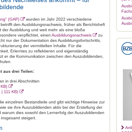
bildende
Ausbi
Facha
Ausbi
ung“ (GAP)
wurden im Jahr 2022 verschiedene
Ausbi
etrifft den Ausbildungsnachweis, früher als Berichtsheft
nt der Ausbildung und weit mehr als eine bloße
esondere verpflichtet, einen
Ausbildungsnachweis
zu
icht nur der Dokumentation des Ausbildungsfortschritts,
kturierung der vermittelten Inhalte. Für die
keit, Erlerntes zu reflektieren und eigenständig
ützt er die Kommunikation zwischen den Auszubildenden,
hulen.
 aus drei Teilen:
n in drei Abschnitten
 KB)
 | 111 KB)
die einzelnen Bestandteile und gibt wichtige Hinweise zur
ie sie ihre Auszubildenden aktiv bei der Erstellung der
 warum dies sowohl den Lernerfolg der Auszubildenden
 insgesamt steigert.
n
Art