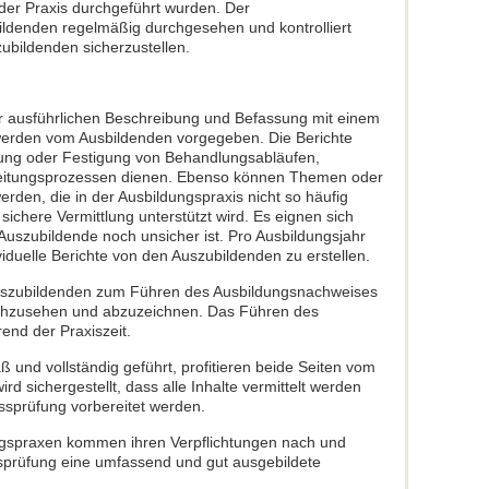
er Praxis durchgeführt wurden. Der
ildenden regelmäßig durchgesehen und kontrolliert
ubildenden sicherzustellen.
der ausführlichen Beschreibung und Befassung mit einem
rden vom Ausbildenden vorgegeben. Die Berichte
ung oder Festigung von Behandlungsabläufen,
eitungsprozessen dienen. Ebenso können Themen oder
werden, die in der Ausbildungspraxis nicht so häufig
ichere Vermittlung unterstützt wird. Es eignen sich
 Auszubildende noch unsicher ist. Pro Ausbildungsjahr
viduelle Berichte von den Auszubildenden zu erstellen.
 Auszubildenden zum Führen des Ausbildungsnachweises
rchzusehen und abzuzeichnen. Das Führen des
end der Praxiszeit.
und vollständig geführt, profitieren beide Seiten vom
d sichergestellt, dass alle Inhalte vermittelt werden
ssprüfung vorbereitet werden.
ngspraxen kommen ihren Verpflichtungen nach und
sprüfung eine umfassend und gut ausgebildete